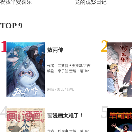
祝我平安喜乐
龙的观察日记
TOP 9
1
2
敖丙传
作者：二斯特洛夫斯基/古吉
编剧：李子兰 责编：晴Haru
剧情
/ 古风
/ 影视
4
5
画漫画太难了！
作者：鹤戾申 责编：晴Haru