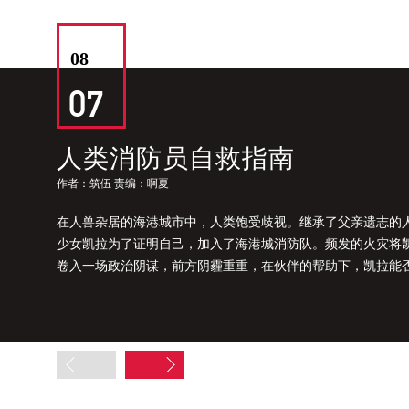
08
07
人类消防员自救指南
祝我平安喜乐
温柔的夹竹桃
大明困兽
她他
此处禁止倒放
京天吃什么
作者：筑伍 责编：啊夏
在人兽杂居的海港城市中，人类饱受歧视。继承了父亲遗志的
少女凯拉为了证明自己，加入了海港城消防队。频发的火灾将
卷入一场政治阴谋，前方阴霾重重，在伙伴的帮助下，凯拉能
露真相，成为一名优秀的消防员呢？